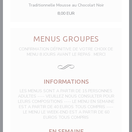
Traditionnelle Mousse au Chocolat Noir
8,00 EUR
MENUS GROUPES
CONFIRMATION DÉFINITIVE DE VOTRE CHOIX DE
MENU 8 JOURS AVANT LE REPAS . MERCI
INFORMATIONS
LES MENUS SONT A PARTIR DE 15 PERSONNES
ADULTES ---- VEUILLEZ NOUS CONSULTER POUR
LEURS COMPOSITIONS ---- LE MENU EN SEMAINE
EST A PARTIR DE 40 EUROS TOUS COMPRIS ----
LE MENU LE WEEK-END EST A PARTIR DE 60
EUROS TOUS COMPRIS
EN SEMAINE