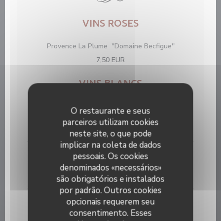
VINS ROSES
Provence La Plume ''Domaine Becfigue''
7,50 EUR
VINS BLANCS
Sauvignon du Pays d'Oc ''Domaine Anne de
O restaurante e seus
Joyeuse''
parceiros utilizam cookies
6,00 EUR
neste site, o que pode
implicar na coleta de dados
Chardonnay du Pays d'Oc ''Domaine Anne de
pessoais. Os cookies
Joyeuse''
denominados «necessários»
6,00 EUR
são obrigatórios e instalados
por padrão. Outros cookies
Muscat de Beaume de Venise '' Trésor du Clocher''
opcionais requerem seu
Vin Moëlleux
consentimento. Esses