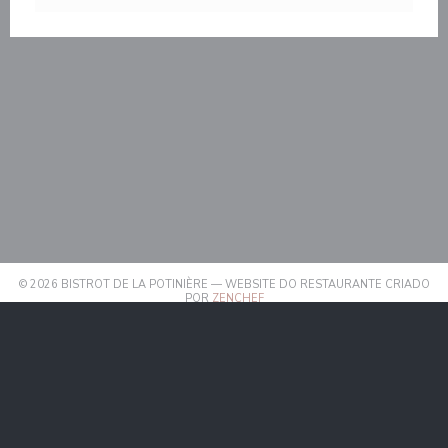
© 2026 BISTROT DE LA POTINIÈRE — WEBSITE DO RESTAURANTE CRIADO
((ABRE NUMA NOVA JANELA))
POR
ZENCHEF
((ABRE NUMA NOVA JANELA))
AVISO LEGAL
((ABRE NUMA NOVA JANELA)
TERMOS DE UTILIZAÇÃO
((ABRE NUMA NOV
POLÍTICA DE PROTEÇÃO DE DADOS PESSOAIS
((ABRE NUMA NOVA JANELA))
POLÍTICA DE COOKIES
((ABRE NUMA NOVA JANELA))
ACESSIBILIDADE