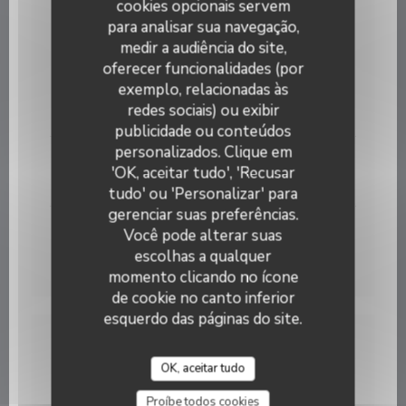
9,50 EUR
cookies opcionais servem
para analisar sua navegação,
VINS ROUGES
medir a audiência do site,
oferecer funcionalidades (por
exemplo, relacionadas às
Bourgeuil Cuvée Lilou ''Domaine des Vienais'' 2021
redes sociais) ou exibir
8,00 EUR
publicidade ou conteúdos
Bistrot de la Potinière
personalizados. Clique em
Crozes Hermitage ''Domaine Cave de Tain'' 2023
'OK, aceitar tudo', 'Recusar
9,00 EUR
tudo' ou 'Personalizar' para
gerenciar suas preferências.
Pinot Noir de Bourgogne ''Domaine Camu & Fils ''
Você pode alterar suas
2024
escolhas a qualquer
8,50 EUR
momento clicando no ícone
de cookie no canto inferior
esquerdo das páginas do site.
PLATS A EMPORTER
OK, aceitar tudo
Proíbe todos cookies