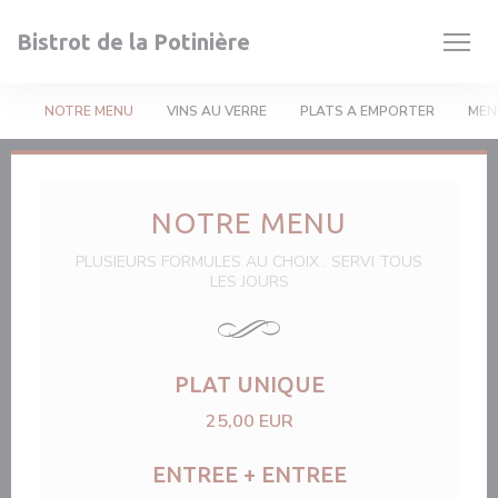
Painel de Gerenciamento de Cookies
Bistrot de la Potinière
NOTRE MENU
VINS AU VERRE
PLATS A EMPORTER
MEN
NOTRE MENU
PLUSIEURS FORMULES AU CHOIX . SERVI TOUS
LES JOURS
PLAT UNIQUE
25,00 EUR
ENTREE + ENTREE