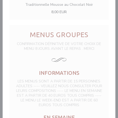
Traditionnelle Mousse au Chocolat Noir
8,00 EUR
MENUS GROUPES
CONFIRMATION DÉFINITIVE DE VOTRE CHOIX DE
MENU 8 JOURS AVANT LE REPAS . MERCI
INFORMATIONS
LES MENUS SONT A PARTIR DE 15 PERSONNES
ADULTES ---- VEUILLEZ NOUS CONSULTER POUR
LEURS COMPOSITIONS ---- LE MENU EN SEMAINE
EST A PARTIR DE 40 EUROS TOUS COMPRIS ----
LE MENU LE WEEK-END EST A PARTIR DE 60
EUROS TOUS COMPRIS
EN SEMAINE