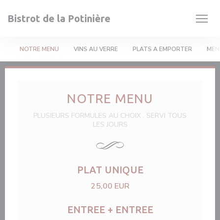
Personnalisation de vos choix en matière de cookies
Bistrot de la Potinière
NOTRE MENU
VINS AU VERRE
PLATS A EMPORTER
MEN
NOTRE MENU
PLUSIEURS FORMULES AU CHOIX . SERVI TOUS
LES JOURS
PLAT UNIQUE
25,00 EUR
ENTREE + ENTREE