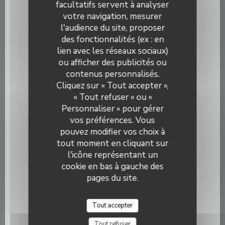
9,50 EUR
facultatifs servent à analyser
votre navigation, mesurer
VINS ROUGES
l'audience du site, proposer
des fonctionnalités (ex : en
Bourgeuil Cuvée Lilou ''Domaine des Vienais'' 2021
lien avec les réseaux sociaux)
ou afficher des publicités ou
8,00 EUR
contenus personnalisés.
Bistrot de la Potinière
Cliquez sur « Tout accepter »,
Crozes Hermitage ''Domaine Cave de Tain'' 2023
« Tout refuser » ou «
9,00 EUR
Personnaliser » pour gérer
vos préférences. Vous
Pinot Noir de Bourgogne ''Domaine Camu & Fils ''
pouvez modifier vos choix à
2024
tout moment en cliquant sur
8,50 EUR
l'icône représentant un
cookie en bas à gauche des
pages du site.
PLATS A EMPORTER
Tout accepter
Tout refuser