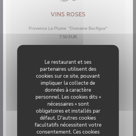
VINS ROSES
Provence La Plume ''Domaine Becfigue''
7,50 EUR
VINS BLANCS
Le restaurant et ses
Sauvignon du Pays d'Oc ''Domaine Anne de
partenaires utilisent des
Joyeuse''
cookies sur ce site, pouvant
6,00 EUR
impliquer la collecte de
données à caractère
Chardonnay du Pays d'Oc ''Domaine Anne de
personnel. Les cookies dits «
Joyeuse''
nécessaires » sont
6,00 EUR
obligatoires et installés par
défaut. D'autres cookies
Muscat de Beaume de Venise '' Trésor du Clocher''
facultatifs nécessitent votre
Vin Moëlleux
consentement. Ces cookies