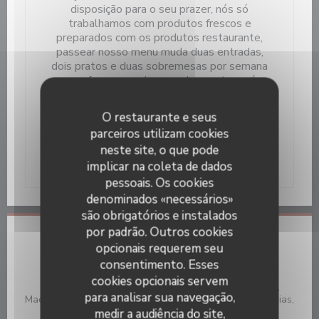
disposição para o seu prazer, nós só
trabalhamos com produtos frescos e
preparados com os produtos restaurante,
passear nosso menu muda duas entradas,
dois pratos e duas sobremesas por semana
para oferecer mudam regularmente e nós
oferecemos um mapa vinhos a copo variadas
proprietários (cerca de 20 referências). Não
O restaurante e seus
hesite em contactar-nos para todas as suas
parceiros utilizam cookies
possíveis necessidades.
neste site, o que pode
implicar na coleta de dados
pessoais. Os cookies
denominados «necessários»
são obrigatórios e instalados
por padrão. Outros cookies
Informações gerais
opcionais requerem seu
consentimento. Esses
Métodos de pagamento
cookies opcionais servem
Transferência bancária, Visa, Títulos de restaurante,
para analisar sua navegação,
Maestro, Eurocard/Mastercard, Dinheiro, Cheques de férias,
medir a audiência do site,
Cheques, Cartão Azul