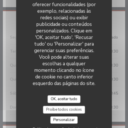
oferecer funcionalidades (por
exemplo, relacionadas às
redes sociais) ou exibir
Horário de abertura
publicidade ou conteúdos
Bistrot de la Potinière
personalizados. Clique em
'OK, aceitar tudo', 'Recusar
Segunda-feira
Fechado
tudo' ou 'Personalizar' para
gerenciar suas preferências.
Terça-feira
12:00 - 13:30
19:00 - 20:30
•
Você pode alterar suas
escolhas a qualquer
Quarta-feira
12:00 - 13:30
momento clicando no ícone
de cookie no canto inferior
Qui
-
Sex
12:00 - 13:30
19:00 - 20:30
•
esquerdo das páginas do site.
Sábado
12:00 - 13:30
19:00 - 20:45
•
OK, aceitar tudo
Domingo
12:00 - 13:30
Proíbe todos cookies
Personalizar