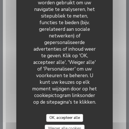
9,50 EUR
worden gebruikt om uw
navigatie te analyseren, het
VINS ROUGES
sitepubliek te meten,
functies te bieden (bijv.
Bourgeuil Cuvée Lilou ''Domaine des Vienais'' 2021
gerelateerd aan sociale
netwerken) of
8,00 EUR
gepersonaliseerde
Bistrot de la Potinière
advertenties of inhoud weer
Crozes Hermitage ''Domaine Cave de Tain'' 2023
te geven. Klik op 'OK,
9,00 EUR
accepteer alle', 'Weiger alle'
of 'Personaliseer' om uw
Pinot Noir de Bourgogne ''Domaine Camu & Fils ''
voorkeuren te beheren. U
2024
kunt uw keuzes op elk
8,50 EUR
moment wijzigen door op het
cookiepictogram linksonder
op de sitepagina's te klikken.
PLATS A EMPORTER
OK, accepteer alle
Weiger alle cookies