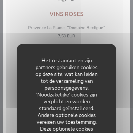
VINS ROSES
Provence La Plume ''Domaine Becfigue''
7,50 EUR
VINS BLANCS
Het restaurant en zijn
Sauvignon du Pays d'Oc ''Domaine Anne de
partners gebruiken cookies
Joyeuse''
op deze site, wat kan leiden
6,00 EUR
tot de verzameling van
persoonsgegevens.
Chardonnay du Pays d'Oc ''Domaine Anne de
'Noodzakelijke' cookies zijn
Joyeuse''
verplicht en worden
6,00 EUR
standaard geïnstalleerd.
Andere optionele cookies
Muscat de Beaume de Venise '' Trésor du Clocher''
vereisen uw toestemming.
Vin Moëlleux
Deze optionele cookies