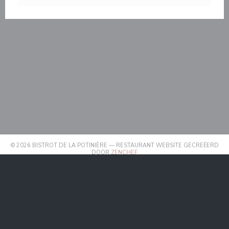
© 2026 BISTROT DE LA POTINIÈRE — RESTAURANT WEBSITE GECREËERD
((OPENT IN EEN NIEUW VENSTER)
DOOR
ZENCHEF
((OPENT IN EEN NIEUW VENSTER))
DISCLAIMER
((OPENT IN EEN NIEUW VEN
GEBRUIKSVOORWAARDEN
((OPENT IN EEN 
BELEID BESCHERMING PERSOONSGEGEVENS
((OPENT IN EEN NIEUW VENSTER
COOKIES BELEID
((OPENT IN EEN NIEUW VENST
TOEGANKELIJKHEID