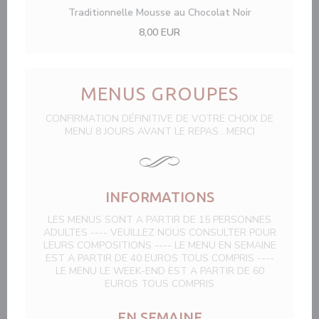
Traditionnelle Mousse au Chocolat Noir
8,00 EUR
MENUS GROUPES
CONFIRMATION DÉFINITIVE DE VOTRE CHOIX DE
MENU 8 JOURS AVANT LE REPAS . MERCI
INFORMATIONS
LES MENUS SONT A PARTIR DE 15 PERSONNES
ADULTES ---- VEUILLEZ NOUS CONSULTER POUR
LEURS COMPOSITIONS ---- LE MENU EN SEMAINE
EST A PARTIR DE 40 EUROS TOUS COMPRIS ----
LE MENU LE WEEK-END EST A PARTIR DE 60
EUROS TOUS COMPRIS
EN SEMAINE