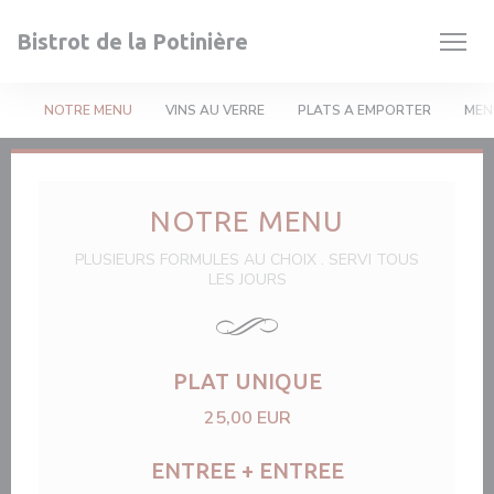
Cookies beheer paneel
Bistrot de la Potinière
NOTRE MENU
VINS AU VERRE
PLATS A EMPORTER
MEN
NOTRE MENU
PLUSIEURS FORMULES AU CHOIX . SERVI TOUS
LES JOURS
PLAT UNIQUE
25,00 EUR
ENTREE + ENTREE