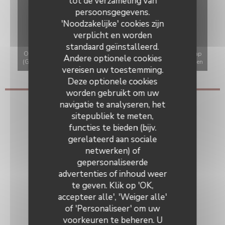
tot de verzameling van
persoonsgegevens.
'Noodzakelijke' cookies zijn
verplicht en worden
standaard geïnstalleerd.
Om de interactieve Waze-kaart weer te geven, moet u Waze Map
Andere optionele cookies
(Google) cookies accepteren. Deze cookies kunnen navigatie- en
vereisen uw toestemming.
locatiegegevens verzamelen.
Toestaan
Deze optionele cookies
worden gebruikt om uw
navigatie te analyseren, het
Algemene informatie
sitepubliek te meten,
functies te bieden (bijv.
Keuken
gerelateerd aan sociale
Traditioneel Frans
netwerken) of
Soort bedrijf
gepersonaliseerde
Bistrot de la Potinière
Kelder, Afhaal restaurant, Restaurant
advertenties of inhoud weer
te geven. Klik op 'OK,
Diensten
accepteer alle', 'Weiger alle'
Meeneem maaltijden op bestelling, Wijnverkoop,
of 'Personaliseer' om uw
Zomerterras, haard
voorkeuren te beheren. U