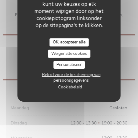
Betaalmethoden
kunt uw keuzes op elk
overschrijving, Visa, restaurant van Titres, meester,
moment wijzigen door op het
Eurocard / Mastercard, Contant geld, Vakantiecheques,
cookiepictogram linksonder
controles, Debetkaart
op de sitepagina's te klikken.
OK, accepteer alle
Toegang
Weiger alle cookies
Parkeren
Personaliseer
privé
Beleid voor de bescherming van
persoonsgegevens
Cookiebeleid
Openingstijden
Maandag
Gesloten
Dinsdag
12:00 - 13:30
19:00 - 20:30
•