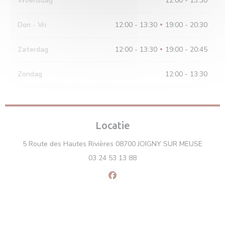
Woensdag
12:00 - 13:30
Don
-
Vri
12:00 - 13:30
19:00 - 20:30
•
Zaterdag
12:00 - 13:30
19:00 - 20:45
•
Zondag
12:00 - 13:30
Locatie
((opent
5 Route des Hautes Rivières 08700 JOIGNY SUR MEUSE
03 24 53 13 88
Facebook ((opent in een nieuw v