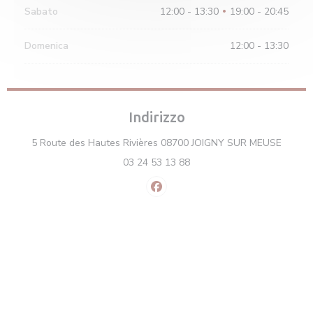
Sabato
12:00 - 13:30
19:00 - 20:45
•
Domenica
12:00 - 13:30
Indirizzo
((apre 
5 Route des Hautes Rivières 08700 JOIGNY SUR MEUSE
03 24 53 13 88
Facebook ((apre una nuova fines