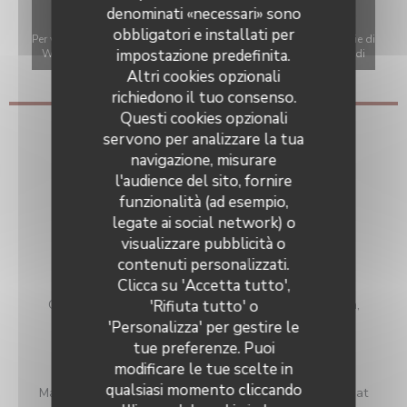
denominati «necessari» sono
obbligatori e installati per
Per visualizzare la mappa interattiva Waze, devi accettare i cookie di
impostazione predefinita.
Waze Map (Google). Questi cookie possono raccogliere dati di
navigazione e localizzazione.
Consenti
Altri cookies opzionali
richiedono il tuo consenso.
Questi cookies opzionali
Informazioni pratiche
servono per analizzare la tua
navigazione, misurare
Cucina
l'audience del sito, fornire
Tradizionale francese
funzionalità (ad esempio,
legate ai social network) o
Tipologia
visualizzare pubblicità o
Enoteca, Vendita-away, Ristorante
Bistrot de la Potinière
contenuti personalizzati.
Servizi
Clicca su 'Accetta tutto',
Ordine da asporto, Le vendite di vino, Terrazza estiva,
'Rifiuta tutto' o
Camino
'Personalizza' per gestire le
tue preferenze. Puoi
Metodo di pagamento
modificare le tue scelte in
Bonifico, Visa, Titoli Restaurant, Maestro, Eurocard /
qualsiasi momento cliccando
Mastercard, Contanti, Buoni vacanza, Assegni, Bancomat