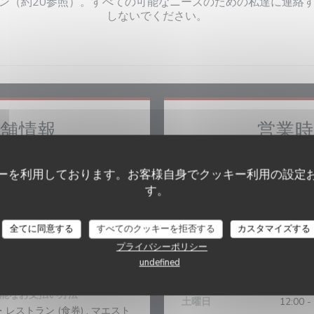
ン（約20参照）。すべての可能なニーズのための私達に連絡
しないでください。
舗情報
営業
料理
月曜日
的なフランス語
ーを利用しております。お客様自身でクッキー利用の設定
す。
ジネスタイプ
火曜日
12:00 -
ウェイレストラン, レストラン
Bistrot de la Potinière
全てに同意する
すべてのクッキーを拒否する
カスタマイズする
水曜日
サービス
プライバシーポリシー
 ワインセールス, サマーテラ
undefined
木
-
金
12:00 -
ス, 暖炉
能なお支払い方法
土曜日
12:00 -
・レストラン (食券) , マエスト