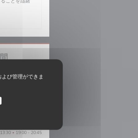
することを躊躇
時間
閉じています
および管理ができま
 13:30
19:00 - 20:30
•
12:00 - 13:30
 13:30
19:00 - 20:30
•
 13:30
19:00 - 20:45
•