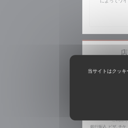
によってワイ
店
伝統
当サイトはクッキ
ビ
セラー, テイクア
注文時に食事を取る,
ご利用可
銀行振込, ビザ, チケ