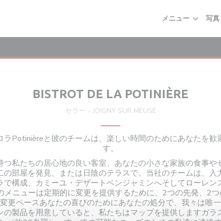
メニュー
写真
BISTROT DE LA POTINIÈRE
セラー
-
JOIGNY SUR MEUSE
ラPotinièreと彼のチームは、楽しい時間のためにあなたを
す。
持つ私たちの居心地の良い客室、あなたの小さな家族の食事や
二の部屋を発見、または日陰のテラスで。当社のチームは、入
ラで構成、カミーユ・デザートベンジャミンへそしてローレン
のメニューは定期的に変更を提供するために、2つの先発、2つ
変更ペースあなたの喜びのためにあなたの処分で、我々は唯一
ンの製品を用意していると、私たちはマップを提供しますガラ