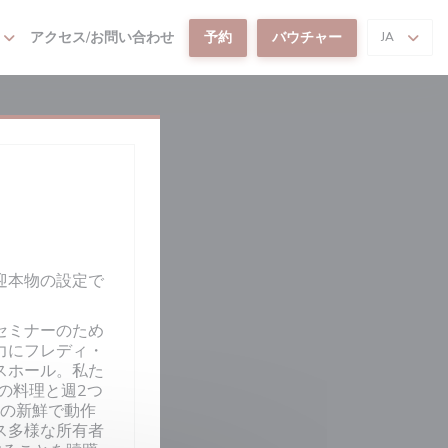
アクセス/お問い合わせ
予約
バウチャー
JA
歓迎本物の設定で
セミナーのため
力にフレディ・
スホール。私た
の料理と週2つ
の新鮮で動作
ス多様な所有者