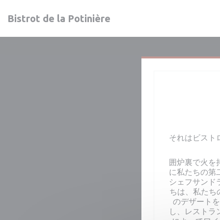
クッキー利用の管理について
Bistrot de la Potinière
それはビストロ
囲炉裏で火を
に私たちの第
シェフサンド
ちは、私たち
のデザートを
し、レストラ