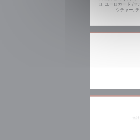
ロ, ユーロカード /マ
ウチャー, 
当社